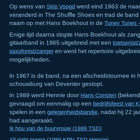
Op wens van
werd eind 1963 de naa
Skip Voogd
veranderd in The Shuffle Shoes en trad de band
naam op met Hans Boekhout in de
Tuney Tunes 
Enige tijd daarna stopte Hans Boekhout als zan
gitaarband in 1965 uitgebreid met een
toetsenist
en werd het repertoire uitgebre
saxofonist/zanger
mogelijkheden.
In 1967 is de band, na een afscheidstournee in h
schouwburg van Deventer gestopt.
In 1989 werd Hennie door
(bekende
Hans Consten
gevraagd om eenmalig op een
bedrijfsfeest van 
spelen in een
, nadat hij 22 j
gelegenheidsbandje
had aangeraakt.
Ik hou van de buurvrouw (1989 TSD)
All right mama (1989 KPN-TSD Hennie)