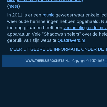
(
)
meer
In 2011 is er een
geweest waar enkele lede
reünie
weer oude herinneringen hebben opgehaald. Nu 
toe nog gitaar en heeft een
verzameling oude muz
apparatuur. Vele "Shadows spelers" over de he
gebruik van zijn website
Quadraverb.nl
MEER UITGEBREIDE INFORMATIE ONDER DE 
WWW.THEBLUEROCKETS.NL -
Copyright © 1959-1967
T