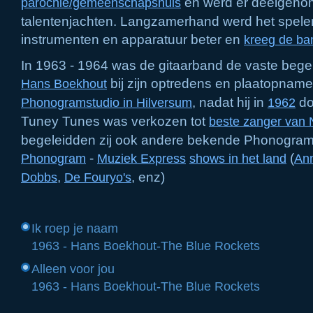
en werd
er deelgenom
parochie/gemeenschapshuis
talentenjachten. Langzamerhand werd het spel
instrumenten en apparatuur beter en
kreeg de ba
In 1963 - 1964 was de gitaarband de vaste bege
bij zijn optredens en plaatopname
Hans Boekhout
Ontstaan van The Blue Rockets in Nijmegen 1959
, nadat hij in
do
Phonogramstudio in Hilversum
1962
Tuney Tunes was verkozen tot
beste zanger van 
begeleidden zij ook andere bekende Phonogram 
-
(
Phonogram
Muziek Express
shows in het land
Ann
,
, enz)
Dobbs
De Fouryo's
Ik roep je naam
1963 - Hans Boekhout-The Blue Rockets
Alleen voor jou
1963 - Hans Boekhout-The Blue Rockets